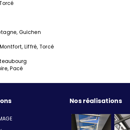
 Torcé
etagne, Guichen
ntfort, Liffré, Torcé
âteaubourg
ire, Pacé
ions
Nos réalisations
MAGE