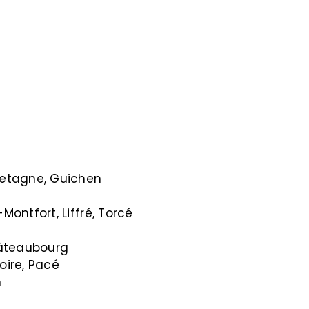
etagne, Guichen
ntfort, Liffré, Torcé
âteaubourg
ire, Pacé
n